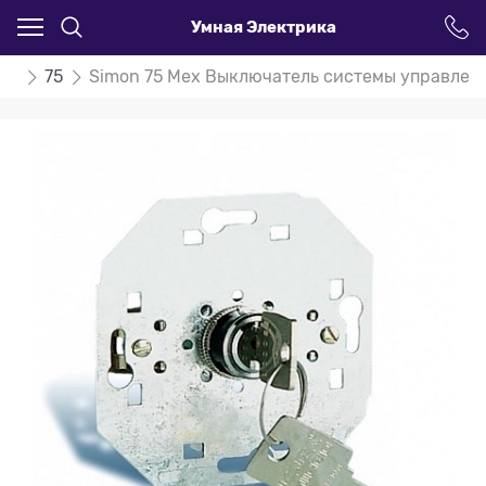
Умная Электрика
on
75
Simon 75 Мех Выключатель системы управления