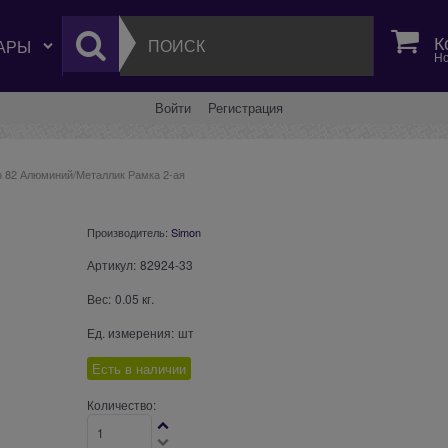
К
Но
Войти
Регистрация
n 82 Алюминий/Металлик Рамка 2-ая
Производитель:
Simon
Артикул:
82924-33
Вес:
0.05
кг.
Ед. измерения:
шт
Есть в наличии
Количество: