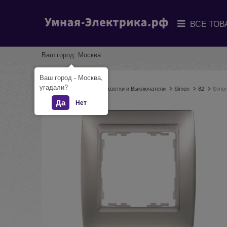
Ваш город:
Москва
Ваш город - Москва,
угадали?
Главная
Каталог
Розетки и Выключатели
Simon
82
Simo
Да
Нет