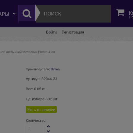
К
Но
Войти
Регистрация
n 82 Алюминий/Металлик Рамка 4-ая
Производитель:
Simon
Артикул:
82944-33
Вес:
0.05
кг.
Ед. измерения:
шт
Есть в наличии
Количество: