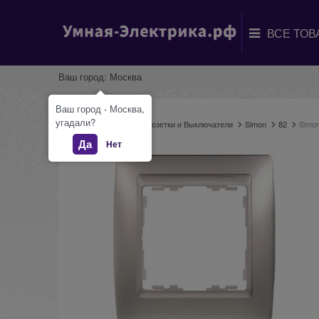
Ваш город:
Москва
Ваш город - Москва,
угадали?
Главная
Каталог
Розетки и Выключатели
Simon
82
Simo
Да
Нет