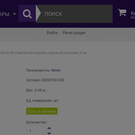
К
Но
Войти
Регистрация
Simon 82 Detail Белая Коробка наружной установки 2-ая
Производитель:
Simon
Артикул:
8200760-030
Вес:
0.05
кг.
Ед. измерения:
шт
Есть в наличии
Количество: