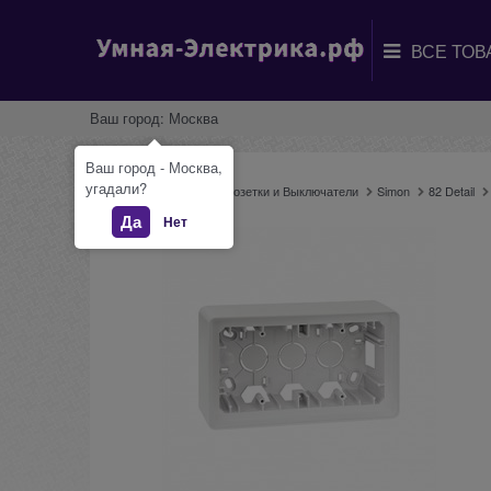
Ваш город:
Москва
Ваш город - Москва,
угадали?
Главная
Каталог
Розетки и Выключатели
Simon
82 Detail
Да
Нет