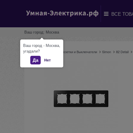
Ваш город:
Москва
Ваш город - Москва,
угадали?
Главная
Каталог
Розетки и Выключатели
Simon
82 Detail
Да
Нет