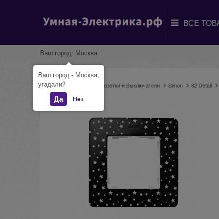
Ваш город:
Москва
Ваш город - Москва,
угадали?
Главная
Каталог
Розетки и Выключатели
Simon
82 Detail
Да
Нет