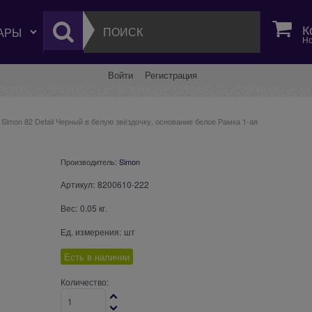
К
Но
Войти
Регистрация
Simon 82 Detail Черный в белую звёздочку, основание белое Рамка 1-ая
Производитель:
Simon
Артикул:
8200610-222
Вес:
0.05
кг.
Ед. измерения:
шт
Есть в наличии
Количество: