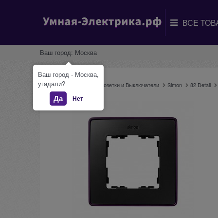
Ваш город:
Москва
Ваш город - Москва,
угадали?
Главная
Каталог
Розетки и Выключатели
Simon
82 Detail
Да
Нет