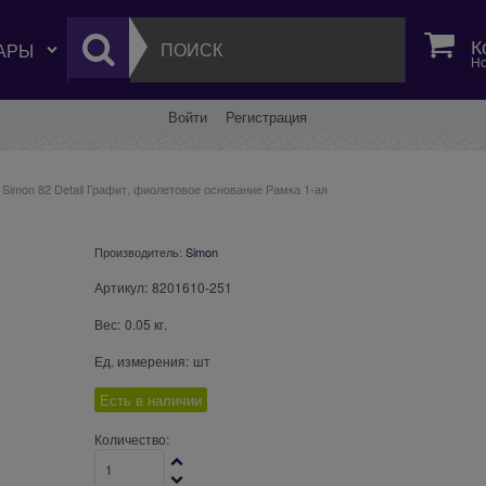
К
Но
Войти
Регистрация
Simon 82 Detail Графит, фиолетовое основание Рамка 1-ая
Производитель:
Simon
Артикул:
8201610-251
Вес:
0.05
кг.
Ед. измерения:
шт
Есть в наличии
Количество: