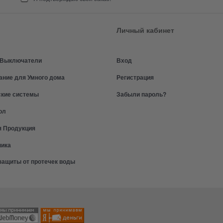
Личный кабинет
и Выключатели
Вход
ание для Умного дома
Регистрация
ские системы
Забыли пароль?
ол
я Продукция
ника
защиты от протечек воды