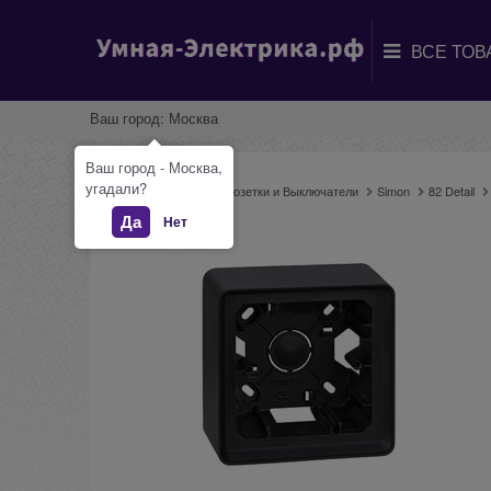
Ваш город:
Москва
Ваш город - Москва,
угадали?
Главная
Каталог
Розетки и Выключатели
Simon
82 Detail
Да
Нет