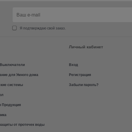
Я подтверждаю свой заказ.
Личный кабинет
и Выключатели
Вход
ание для Умного дома
Регистрация
ские системы
Забыли пароль?
ол
я Продукция
ника
защиты от протечек воды