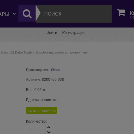
К
Но
Войти
Регистрация
Simon 82 Detail Графит Коробка наружной установки 1-ая
Производитель:
Simon
Артикул:
8200750-038
Вес:
0.05
кг.
Ед. измерения:
шт
Есть в наличии
Количество: