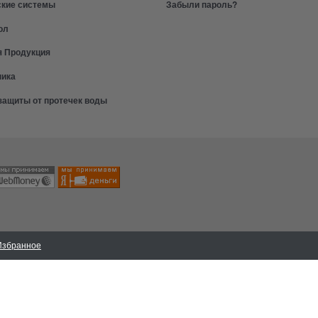
ские системы
Забыли пароль?
ол
я Продукция
ника
защиты от протечек воды
Избранное