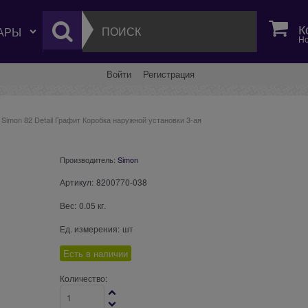
К
Но
Войти
Регистрация
Simon 82 Detail Графит Коробка наружной установки 3-ая
Производитель:
Simon
Артикул:
8200770-038
Вес:
0.05
кг.
Ед. измерения:
шт
Есть в наличии
Количество: