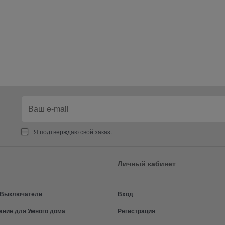
Я подтверждаю свой заказ.
Личный кабинет
и Выключатели
Вход
ание для Умного дома
Регистрация