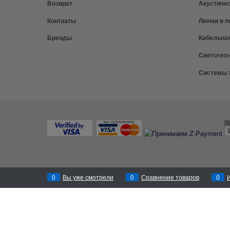
Возврат
Акустиче
Контакты
Лючки в п
Бренды
Кабельна
Светотех
Системы 
0
Вы уже смотрели
0
Сравнение товаров
0
Перезвоним
за 30 секунд!