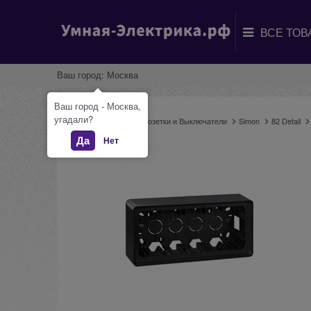
Ваш город:
Москва
Ваш город - Москва,
угадали?
Главная
Каталог
Розетки и Выключатели
Simon
82 Detail
Да
Нет