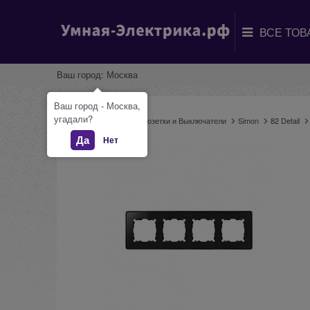
Ваш город:
Москва
Ваш город - Москва,
угадали?
Главная
Каталог
Розетки и Выключатели
Simon
82 Detail
Да
Нет