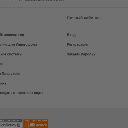
Личный кабинет
и Выключатели
Вход
ание для Умного дома
Регистрация
ские системы
Забыли пароль?
ол
я Продукция
ника
защиты от протечек воды