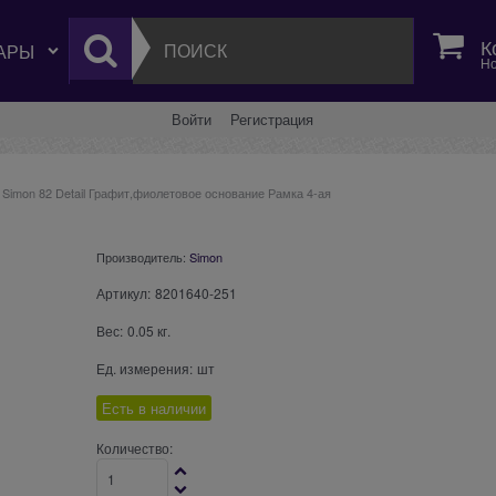
К
Но
Войти
Регистрация
Simon 82 Detail Графит,фиолетовое основание Рамка 4-ая
Производитель:
Simon
Артикул:
8201640-251
Вес:
0.05
кг.
Ед. измерения:
шт
Есть в наличии
Количество: