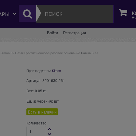
К
Но
Войти
Регистрация
Simon 82 Detail Графит,неоново-розовое основание Рамка 3-ая
Производитель:
Simon
Артикул:
8201630-261
Вес:
0.05
кг.
Ед. измерения:
шт
Есть в наличии
Количество: