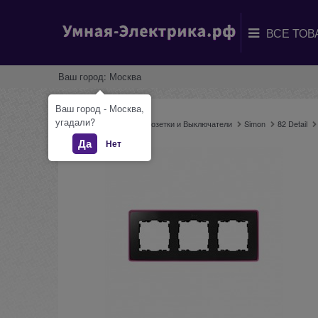
Ваш город:
Москва
Ваш город - Москва,
угадали?
Главная
Каталог
Розетки и Выключатели
Simon
82 Detail
Да
Нет