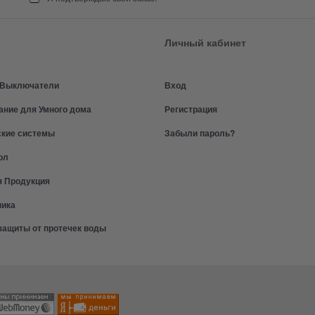
Личный кабинет
и Выключатели
Вход
ание для Умного дома
Регистрация
ские системы
Забыли пароль?
ол
я Продукция
ника
защиты от протечек воды