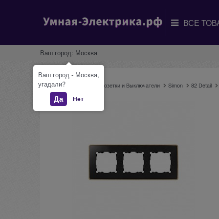
Ваш город:
Москва
Ваш город - Москва,
угадали?
Главная
Каталог
Розетки и Выключатели
Simon
82 Detail
Да
Нет