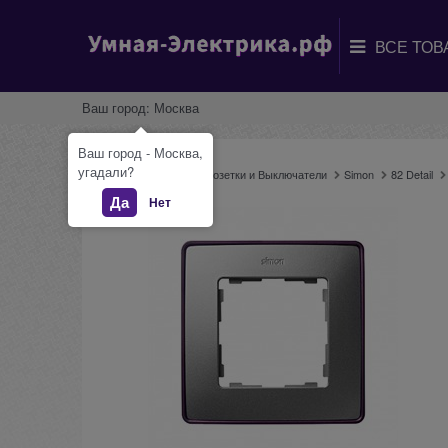
Ваш город:
Москва
Ваш город - Москва,
угадали?
Главная
Каталог
Розетки и Выключатели
Simon
82 Detail
Да
Нет