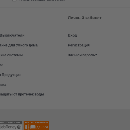
Личный кабинет
и Выключатели
Вход
ание для Умного дома
Регистрация
ские системы
Забыли пароль?
ол
я Продукция
ника
защиты от протечек воды