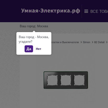
Ваш город:
Москва
Ваш город - Москва,
угадали?
Главная
Каталог
Розетки и Выключатели
Simon
82 Detail
Да
Нет