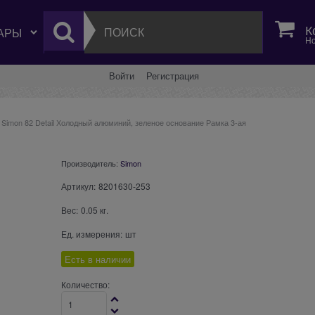
К
Но
Войти
Регистрация
Simon 82 Detail Холодный алюминий, зеленое основание Рамка 3-ая
Производитель:
Simon
Артикул:
8201630-253
Вес:
0.05
кг.
Ед. измерения:
шт
Есть в наличии
Количество: