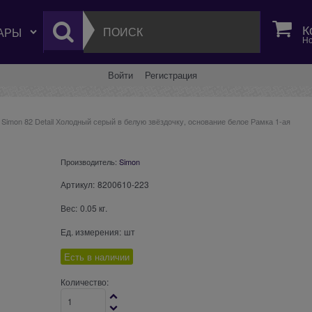
К
Но
Войти
Регистрация
Simon 82 Detail Холодный серый в белую звёздочку, основание белое Рамка 1-ая
Производитель:
Simon
Артикул:
8200610-223
Вес:
0.05
кг.
Ед. измерения:
шт
Есть в наличии
Количество: