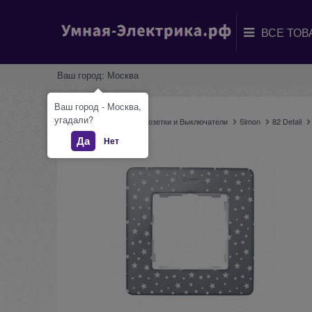
Ваш город:
Москва
Ваш город - Москва,
угадали?
Главная
Каталог
Розетки и Выключатели
Simon
82 Detail
Да
Нет