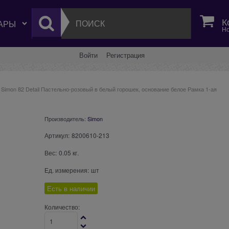
К
Но
Войти
Регистрация
Simon 82 Detail Пастельно-розовый в белый горошек, основание белое Рамка 1-ая
Производитель:
Simon
Артикул:
8200610-213
Вес:
0.05
кг.
Ед. измерения:
шт
Есть в наличии
Количество: