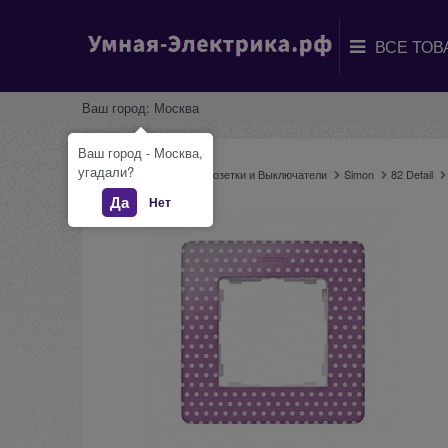
Ваш город:
Москва
Ваш город - Москва,
угадали?
Главная
Каталог
Розетки и Выключатели
Simon
82 Detail
Да
Нет