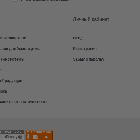
Личный кабинет
и Выключатели
Вход
ание для Умного дома
Регистрация
ские системы
Забыли пароль?
ол
я Продукция
ника
защиты от протечек воды