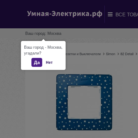
Ваш город:
Москва
Ваш город - Москва,
угадали?
Главная
Каталог
Розетки и Выключатели
Simon
82 Detail
Да
Нет