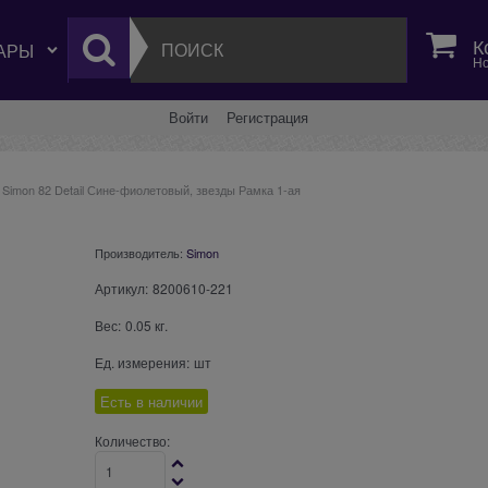
К
Но
Войти
Регистрация
Simon 82 Detail Сине-фиолетовый, звезды Рамка 1-ая
Производитель:
Simon
Артикул:
8200610-221
Вес:
0.05
кг.
Ед. измерения:
шт
Есть в наличии
Количество: