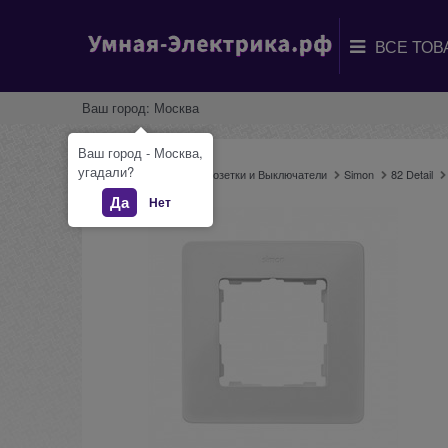
Ваш город:
Москва
Ваш город - Москва,
угадали?
Главная
Каталог
Розетки и Выключатели
Simon
82 Detail
Да
Нет