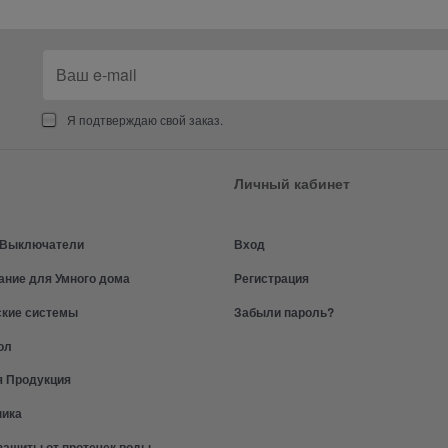
Я подтверждаю свой заказ.
Личный кабинет
и Выключатели
Вход
ание для Умного дома
Регистрация
ские системы
Забыли пароль?
ол
я Продукция
ника
защиты от протечек воды