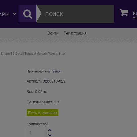
К
Но
Войти
Регистрация
Simon 82 Detail Теплый белый Рамка 1-ая
Производитель:
Simon
Артикул:
8200610-029
Вес:
0.05
кг.
Ед. измерения:
шт
Есть в наличии
Количество: