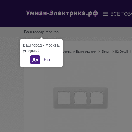
Ваш город:
Москва
Ваш город - Москва,
угадали?
Главная
Каталог
Розетки и Выключатели
Simon
82 Detail
Да
Нет