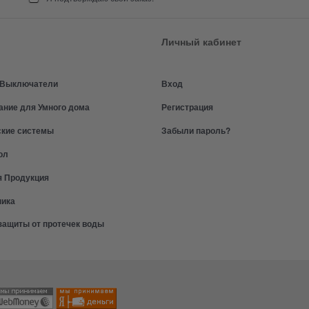
Личный кабинет
и Выключатели
Вход
ание для Умного дома
Регистрация
ские системы
Забыли пароль?
ол
я Продукция
ника
защиты от протечек воды