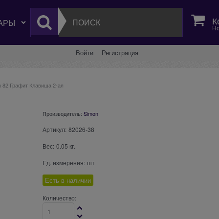
К
Но
Войти
Регистрация
n 82 Графит Клавиша 2-ая
Производитель:
Simon
Артикул:
82026-38
Вес:
0.05
кг.
Ед. измерения:
шт
Есть в наличии
Количество: