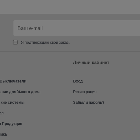
Я подтверждаю свой заказ.
Личный кабинет
и Выключатели
Вход
ание для Умного дома
Регистрация
ские системы
Забыли пароль?
ол
я Продукция
ника