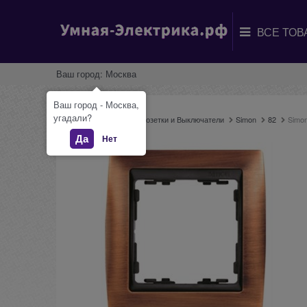
Ваш город:
Москва
Ваш город - Москва,
угадали?
Главная
Каталог
Розетки и Выключатели
Simon
82
Simo
Да
Нет