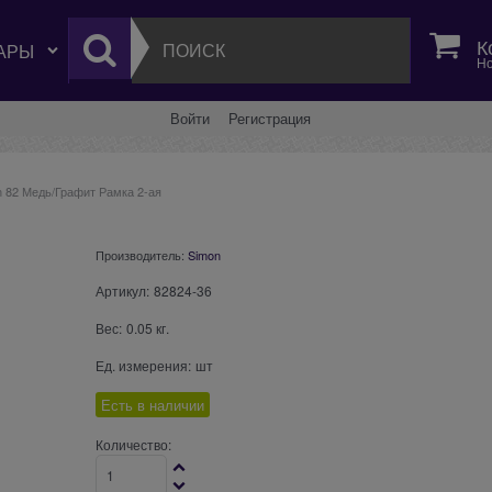
К
Но
Войти
Регистрация
n 82 Медь/Графит Рамка 2-ая
Производитель:
Simon
Артикул:
82824-36
Вес:
0.05
кг.
Ед. измерения:
шт
Есть в наличии
Количество: