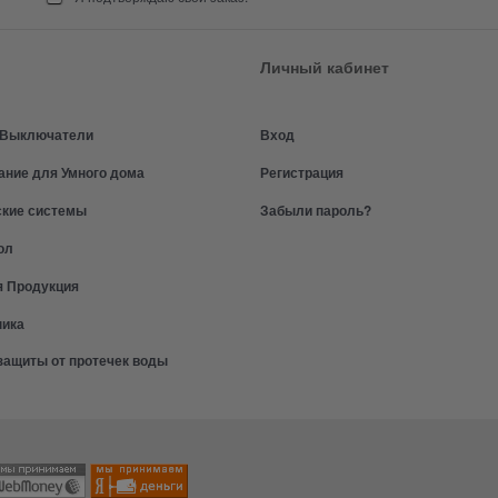
Личный кабинет
и Выключатели
Вход
ание для Умного дома
Регистрация
ские системы
Забыли пароль?
ол
я Продукция
ника
защиты от протечек воды