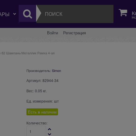
К
Но
Войти
Регистрация
n 82 Шампань/Металлик Рамка 4-ая
Производитель:
Simon
Артикул:
82944-34
Вес:
0.05
кг.
Ед. измерения:
шт
Есть в наличии
Количество: