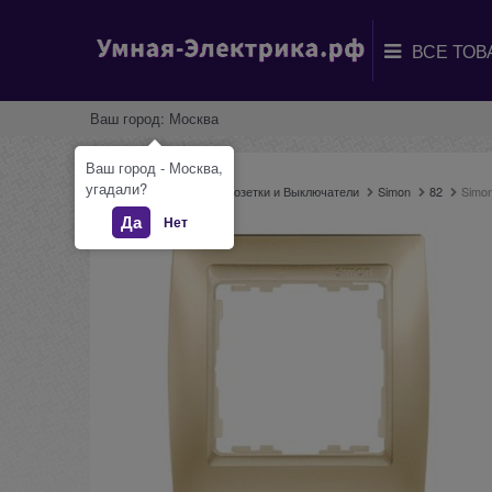
Ваш город:
Москва
Ваш город - Москва,
угадали?
Главная
Каталог
Розетки и Выключатели
Simon
82
Simo
Да
Нет