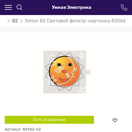
Умная Электрика
on
82
Simon 82 Световой фильтр-картинка 82066 "с
Есть в наличии
Артикул:
82962-62