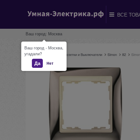
Ваш город:
Москва
Ваш город - Москва,
угадали?
Главная
Каталог
Розетки и Выключатели
Simon
82
Simon
Да
Нет