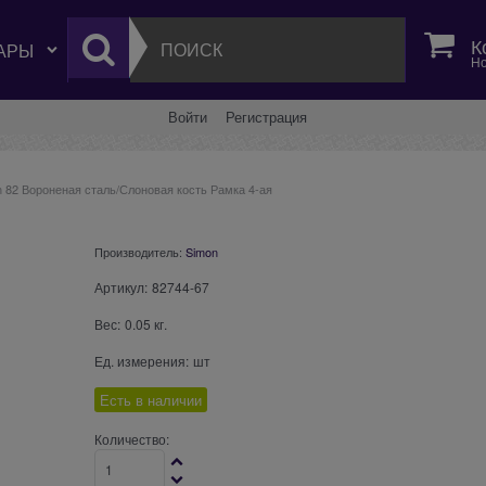
К
Но
Войти
Регистрация
 82 Вороненая сталь/Слоновая кость Рамка 4-ая
Производитель:
Simon
Артикул:
82744-67
Вес:
0.05
кг.
Ед. измерения:
шт
Есть в наличии
Количество: