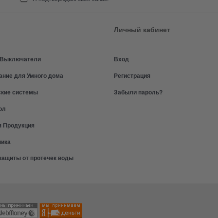
Личный кабинет
и Выключатели
Вход
ание для Умного дома
Регистрация
ские системы
Забыли пароль?
ол
я Продукция
ника
защиты от протечек воды