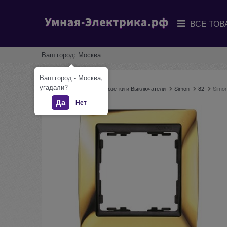
Ваш город:
Москва
Ваш город - Москва,
угадали?
Главная
Каталог
Розетки и Выключатели
Simon
82
Simon
Да
Нет