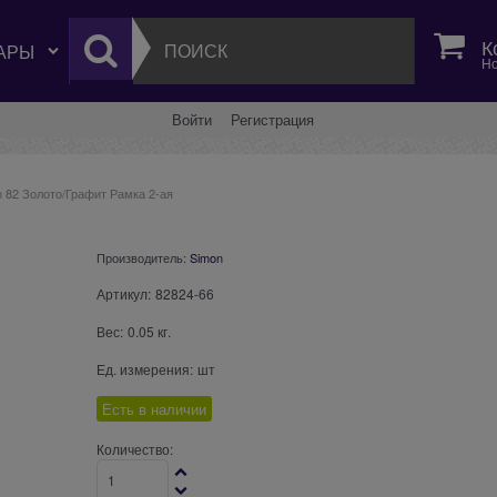
К
Но
Войти
Регистрация
 82 Золото/Графит Рамка 2-ая
Производитель:
Simon
Артикул:
82824-66
Вес:
0.05
кг.
Ед. измерения:
шт
Есть в наличии
Количество: