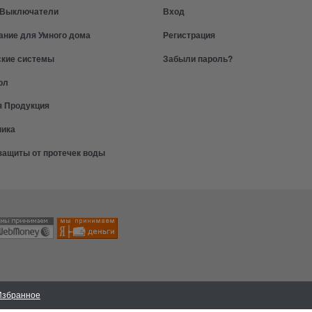
и Выключатели
Вход
ание для Умного дома
Регистрация
ские системы
Забыли пароль?
ол
я Продукция
ника
защиты от протечек воды
Избранное