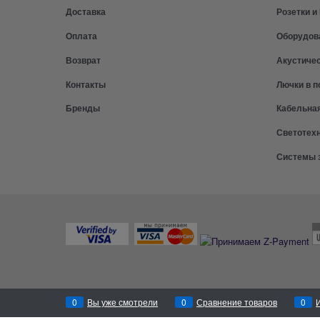
Доставка
Розетки 
Оплата
Оборудов
Возврат
Акустиче
Контакты
Лючки в п
Бренды
Кабельна
Светотех
Системы 
0
Вы уже смотрели
0
Сравнение товаров
0