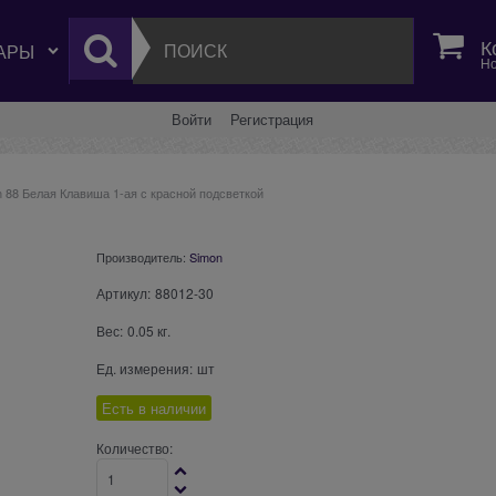
К
Но
Войти
Регистрация
 88 Белая Клавиша 1-ая с красной подсветкой
Производитель:
Simon
Артикул:
88012-30
Вес:
0.05
кг.
Ед. измерения:
шт
Есть в наличии
Количество: