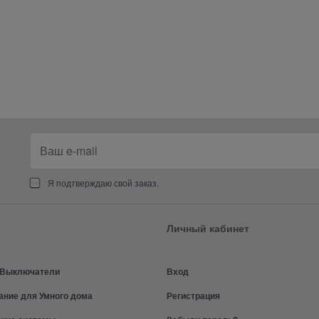
Я подтверждаю свой заказ.
Личный кабинет
и Выключатели
Вход
ание для Умного дома
Регистрация