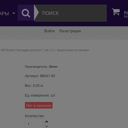
К
Но
Войти
Регистрация
 88 Белая Накладка розетки 1-ая с/з с защитными шторками
Производитель:
Simon
Артикул:
88041-60
Вес:
0.05
кг.
Ед. измерения:
шт
Нет в наличии
Количество: