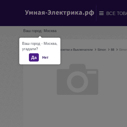
Ваш город:
Москва
Ваш город - Москва,
угадали?
Главная
Каталог
Розетки и Выключатели
Simon
88
Simon
Да
Нет