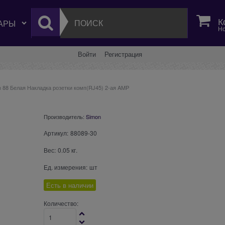
К
Но
Войти
Регистрация
 88 Белая Накладка розетки комп(RJ45) 2-ая AMP
Производитель:
Simon
Артикул:
88089-30
Вес:
0.05
кг.
Ед. измерения:
шт
Есть в наличии
Количество: