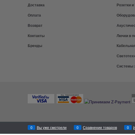
Доставка
Розетки 
Оплата
Оборудов
Возврат
Акустиче
Контакты
Лючки в п
Бренды
Кабельна
Светотех
Системы 
0
Вы уже смотрели
0
Сравнение товаров
0