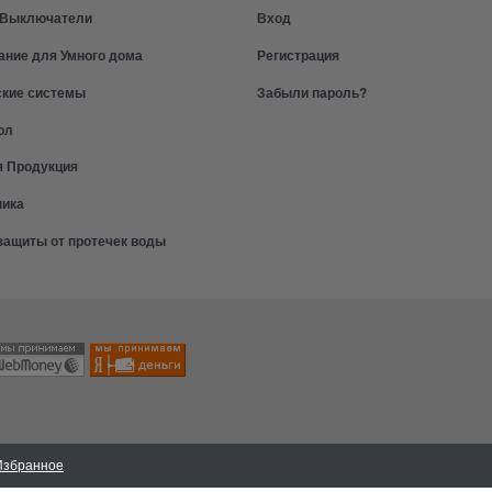
и Выключатели
Вход
ание для Умного дома
Регистрация
ские системы
Забыли пароль?
ол
я Продукция
ника
защиты от протечек воды
Избранное