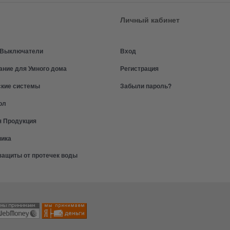
Личный кабинет
и Выключатели
Вход
ание для Умного дома
Регистрация
ские системы
Забыли пароль?
ол
я Продукция
ника
защиты от протечек воды