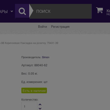
К
Но
Войти
Регистрация
 88 Коричневая Накладка на розетку 75431-39
Производитель:
Simon
Артикул:
88040-62
Вес:
0.05
кг.
Ед. измерения:
шт
Есть в наличии
Количество: