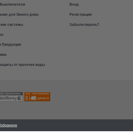
и Выключатели
Вход
ание для Умного дома
Регистрация
ские системы
Забыли пароль?
ол
я Продукция
ника
защиты от протечек воды
Избранное