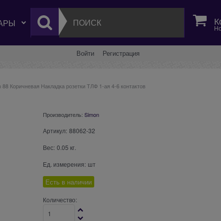
К
Но
Войти
Регистрация
 88 Коричневая Накладка розетки ТЛФ 1-ая 4-6 контактов
Производитель:
Simon
Артикул:
88062-32
Вес:
0.05
кг.
Ед. измерения:
шт
Есть в наличии
Количество: