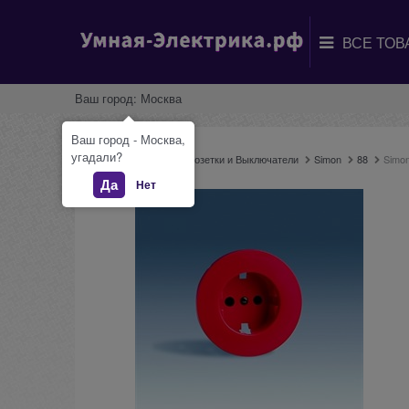
Ваш город:
Москва
Ваш город - Москва,
угадали?
Главная
Каталог
Розетки и Выключатели
Simon
88
Simon
Да
Нет