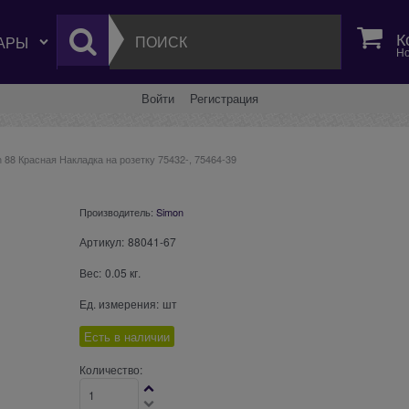
К
Но
Войти
Регистрация
 88 Красная Накладка на розетку 75432-, 75464-39
Производитель:
Simon
Артикул:
88041-67
Вес:
0.05
кг.
Ед. измерения:
шт
Есть в наличии
Количество: