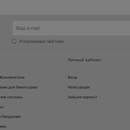
Я подтверждаю свой заказ.
Личный кабинет
и Выключатели
Вход
ание для Умного дома
Регистрация
ские системы
Забыли пароль?
ол
я Продукция
ника