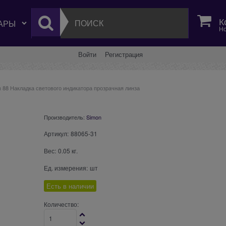
К
Но
Войти
Регистрация
 88 Накладка светового индикатора прозрачная линза
Производитель:
Simon
Артикул:
88065-31
Вес:
0.05
кг.
Ед. измерения:
шт
Есть в наличии
Количество: