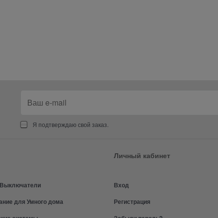
Я подтверждаю свой заказ.
Личный кабинет
и Выключатели
Вход
ание для Умного дома
Регистрация
ские системы
Забыли пароль?