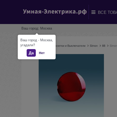
Ваш город:
Москва
Ваш город - Москва,
угадали?
Главная
Каталог
Розетки и Выключатели
Simon
88
Simon
Да
Нет