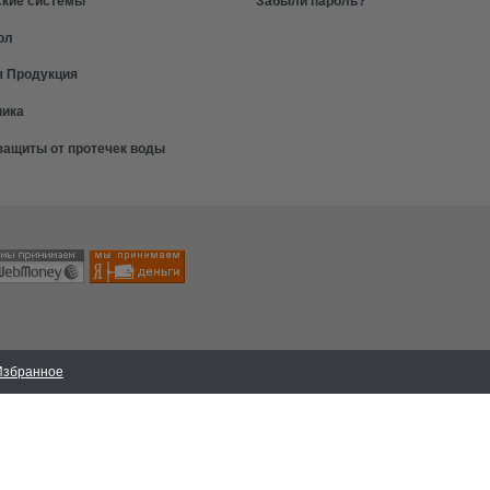
ол
я Продукция
ника
защиты от протечек воды
Избранное