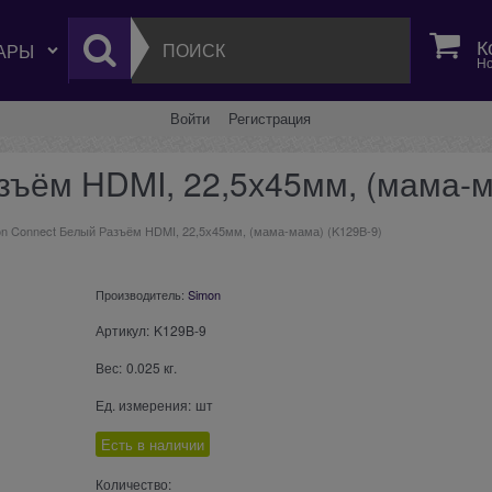
К
Но
Войти
Регистрация
зъём HDMI, 22,5х45мм, (мама-м
n Connect Белый Разъём HDMI, 22,5х45мм, (мама-мама) (K129B-9)
Производитель:
Simon
Артикул:
K129B-9
Вес:
0.025
кг.
Ед. измерения:
шт
Есть в наличии
Количество: