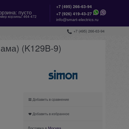
+7 (495) 266-63-94
орзина:
пусто
+
7 (926) 419-43-27
мер корзины:
464-472
info@smart-electrics.ru
+7 (495) 266-63-94
ама) (K129B-9)
Добавить в сравнение
Добавить в избранное
Доставка в
Москва