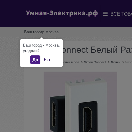
Ваш город:
Москва
Ваш город - Москва,
Simon Connect Белый Ра
угадали?
Да
Нет
Главная
Каталог
Лючки в пол
Simon Connect
Лючки
Simo