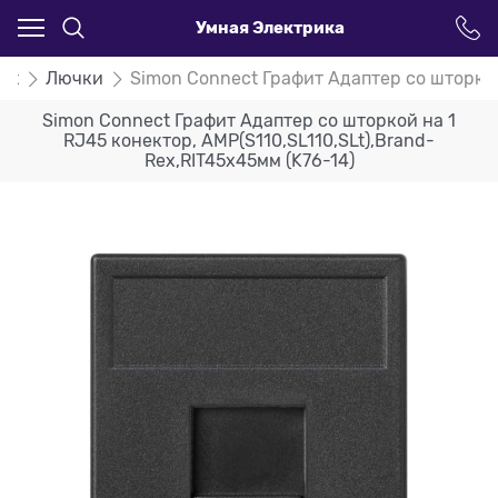
Умная Электрика
ct
Лючки
Simon Connect Графит Адаптер со шторкой 
Simon Connect Графит Адаптер со шторкой на 1
RJ45 конектор, AMP(S110,SL110,SLt),Brand-
Rex,RIT45х45мм (K76-14)