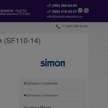
+7 (495) 266-63-94
орзина:
пусто
+
7 (926) 419-43-27
мер корзины:
670-961
info@smart-electrics.ru
+7 (495) 266-63-94
м (SF110-14)
Добавить в сравнение
Добавить в избранное
Доставка в
Москва