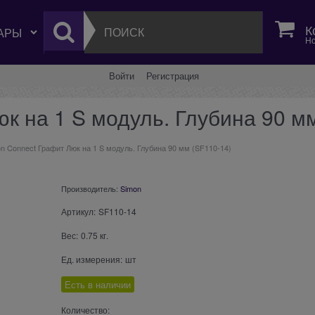
К
Но
Войти
Регистрация
к на 1 S модуль. Глубина 90 м
n Connect Графит Люк на 1 S модуль. Глубина 90 мм (SF110-14)
Производитель:
Simon
Артикул:
SF110-14
Вес:
0.75
кг.
Ед. измерения:
шт
Есть в наличии
Количество: