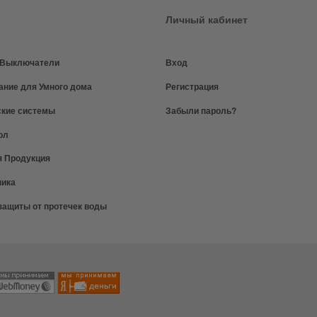
Личный кабинет
и Выключатели
Вход
ание для Умного дома
Регистрация
ские системы
Забыли пароль?
ол
я Продукция
ника
защиты от протечек воды