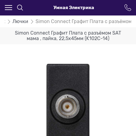
Умная Электрика
ct
Лючки
Simon Connect Графит Плата с разъёмом SA
Simon Connect Графит Плата с разъёмом SAT
мама , пайка, 22,5х45мм (K102C-14)