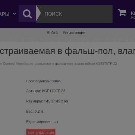
К
Но
Войти
Регистрация
встраиваемая в фальш-пол, вла
n Connect Коробка встраиваемая в фальш-пол, влагостойкая KGE170TF-23
Производитель:
Simon
Артикул:
KGE170TF-23
Размеры:
145
x
145
x
69
Вес:
0.2
кг.
Ед. измерения:
шт
Нет в наличии