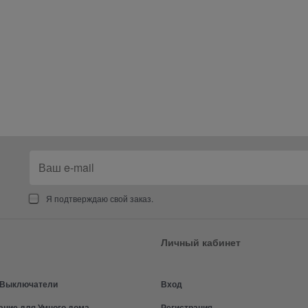
Я подтверждаю свой заказ.
Личный кабинет
и Выключатели
Вход
ание для Умного дома
Регистрация