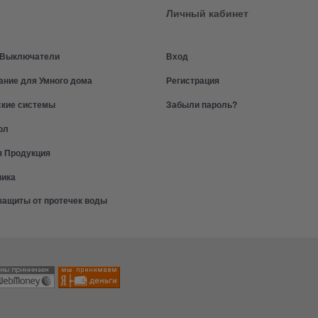
Личный кабинет
и Выключатели
Вход
ание для Умного дома
Регистрация
ские системы
Забыли пароль?
ол
я Продукция
ника
защиты от протечек воды