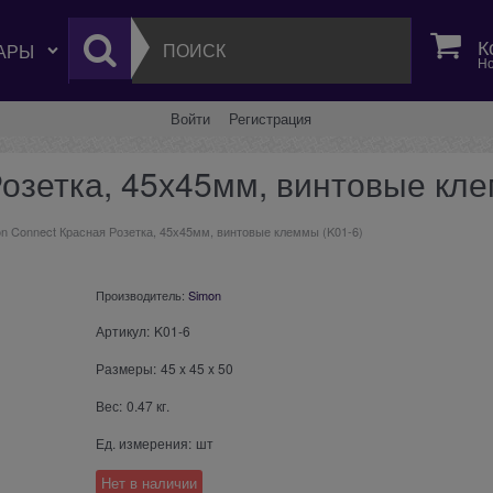
К
Но
Войти
Регистрация
озетка, 45х45мм, винтовые кле
n Connect Красная Розетка, 45х45мм, винтовые клеммы (K01-6)
Производитель:
Simon
Артикул:
K01-6
Размеры:
45
x
45
x
50
Вес:
0.47
кг.
Ед. измерения:
шт
Нет в наличии