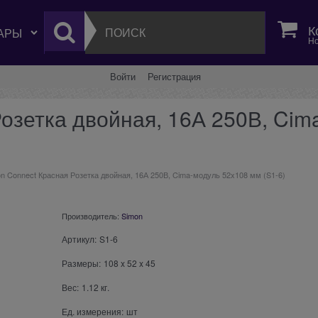
К
Но
Войти
Регистрация
озетка двойная, 16А 250В, Cim
n Connect Красная Розетка двойная, 16А 250В, Cima-модуль 52x108 мм (S1-6)
Производитель:
Simon
Артикул:
S1-6
Размеры:
108
x
52
x
45
Вес:
1.12
кг.
Ед. измерения:
шт