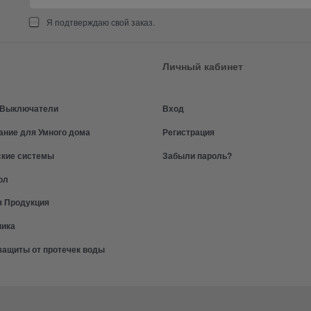
Я подтверждаю свой заказ.
Личный кабинет
и Выключатели
Вход
ание для Умного дома
Регистрация
ские системы
Забыли пароль?
ол
я Продукция
ника
защиты от протечек воды