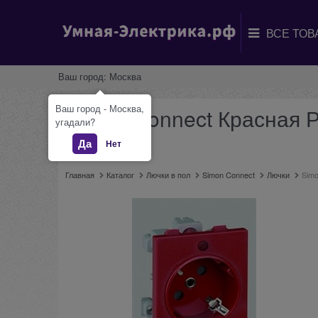
Ваш город:
Москва
Ваш город - Москва,
Simon Connect Красная Р
угадали?
6)
Да
Нет
Главная
Каталог
Лючки в пол
Simon Connect
Лючки
Simo