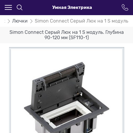
Умная Электрика
ct
Лючки
Simon Connect Серый Люк на 1 S модуль. Г
Simon Connect Серый Люк на 1 S модуль. Глубина
90-120 мм (SF110-1)