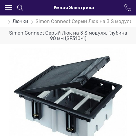
Умная Электрика
ct
Лючки
Simon Connect Серый Люк на 3 S модуля. Г
Simon Connect Серый Люк на 3 S модуля. Глубина
90 мм (SF310-1)