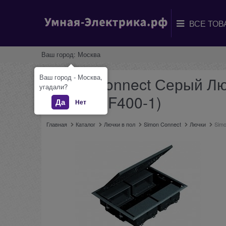
Ваш город:
Москва
Ваш город - Москва,
Simon Connect Серый Люк
угадали?
69 мм (SF400-1)
Да
Нет
Главная
Каталог
Лючки в пол
Simon Connect
Лючки
Simo