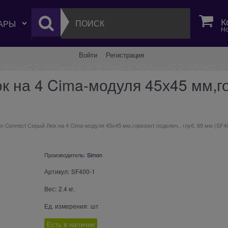
К
Но
Войти
Регистрация
 на 4 Cima-модуля 45х45 мм,го
n Connect Серый Люк на 4 Cima-модуля 45х45 мм,горизонт.подключ., глуб. 69 мм (SF4
Производитель:
Simon
Артикул:
SF400-1
Вес:
2.4
кг.
Ед. измерения:
шт
Есть в наличии