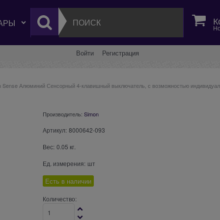
К
Но
Войти
Регистрация
n Sense Алюминий Сенсорный 4-клавишный выключатель, с возможностью индивидуал
Производитель:
Simon
Артикул:
8000642-093
Вес:
0.05
кг.
Ед. измерения:
шт
Есть в наличии
Количество: