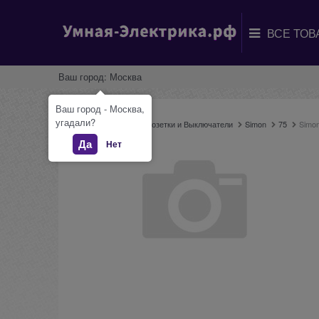
Ваш город:
Москва
Ваш город - Москва,
угадали?
Главная
Каталог
Розетки и Выключатели
Simon
75
Simo
Да
Нет