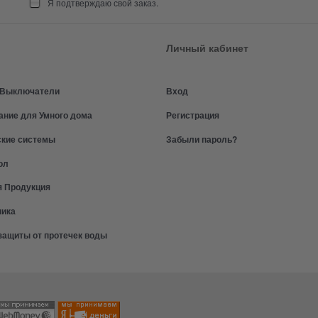
Я подтверждаю свой заказ.
Личный кабинет
и Выключатели
Вход
ание для Умного дома
Регистрация
ские системы
Забыли пароль?
ол
я Продукция
ника
защиты от протечек воды