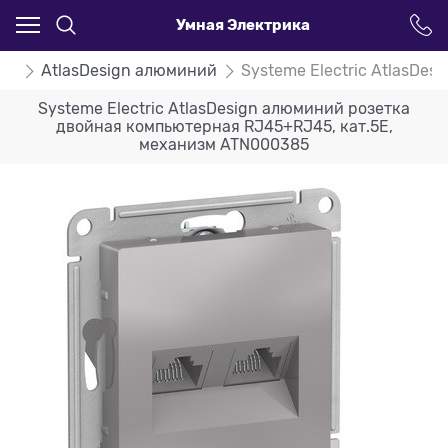
Умная Электрика
ign
AtlasDesign алюминий
Systeme Electric AtlasDe
Systeme Electric AtlasDesign алюминий розетка
двойная компьютерная RJ45+RJ45, кат.5E,
механизм ATN000385