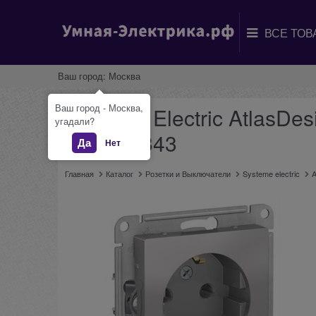
Ваш город:
Москва
Ваш город - Москва,
Systeme Electric AtlasD
угадали?
ATN000343
Да
Нет
Главная
Каталог
Розетки и Выключатели
Systeme electric
A