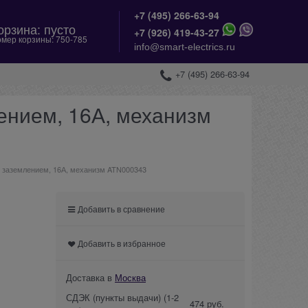
+7 (495) 266-63-94
орзина:
пусто
+
7 (926) 419-43-27
мер корзины:
750-785
info@smart-electrics.ru
+7 (495) 266-63-94
лением, 16А, механизм
 с заземлением, 16А, механизм ATN000343
Добавить в сравнение
Добавить в избранное
Доставка в
Москва
СДЭК (пункты выдачи)
(1-2
474 руб.