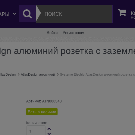
К
Но
Войти
Регистрация
esign алюминий розетка с зазем
tlasDesign
AtlasDesign алюминий
Systeme Electric AtlasDesign алюминий розетка
Артикул:
ATN000343
Есть в наличии
Количество: