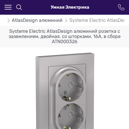
Умная Электрика
ign
AtlasDesign алюминий
Systeme Electric AtlasDe
Systeme Electric AtlasDesign алюминий розетка с
заземлением, двойная, со шторками, 16А, в сборе
ATN000326