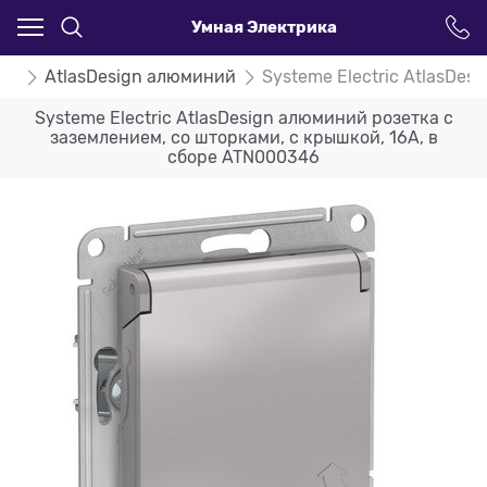
Умная Электрика
ign
AtlasDesign алюминий
Systeme Electric AtlasDe
Systeme Electric AtlasDesign алюминий розетка с
заземлением, со шторками, с крышкой, 16А, в
сборе ATN000346