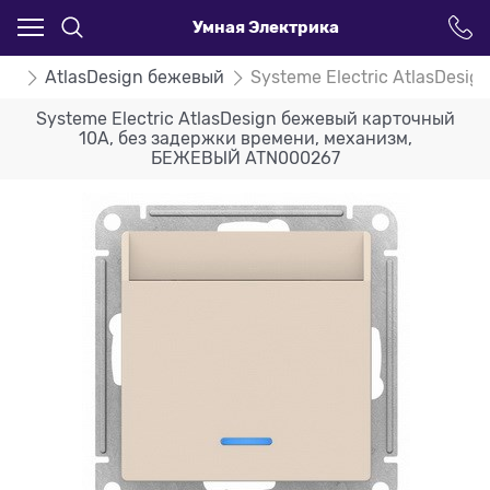
Умная Электрика
ign
AtlasDesign бежевый
Systeme Electric AtlasDes
Systeme Electric AtlasDesign бежевый карточный
10А, без задержки времени, механизм,
БЕЖЕВЫЙ ATN000267