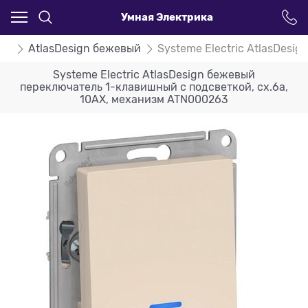
Умная Электрика
ign
AtlasDesign бежевый
Systeme Electric AtlasDesi
Systeme Electric AtlasDesign бежевый
переключатель 1-клавишный с подсветкой, сх.6а,
10АХ, механизм ATN000263